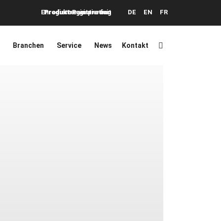
Enregistrer un produit
Produktregistrierung
Product Registration
DE
EN
FR
Branchen
Service
News
Kontakt