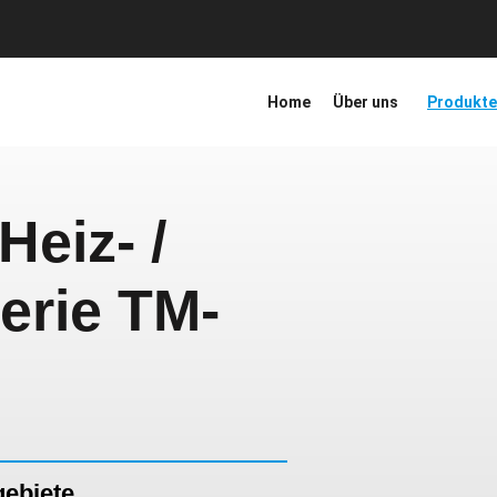
Home
Über uns
Produkte
Heiz- /
Serie TM-
gebiete