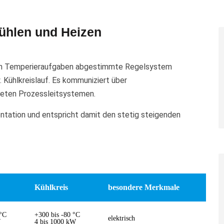
̈hlen und Heizen
ichen Temperieraufgaben abgestimmte Regelsystem
Kühlkreislauf. Es kommuniziert über
neten Prozessleitsystemen.
ntation und entspricht damit den stetig steigenden
Kühlkreis
besondere Merkmale
 °C
+300 bis -80 °C
elektrisch
W
4 bis 1000 kW