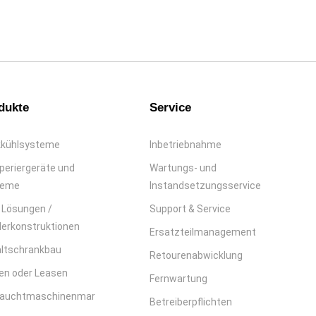
dukte
Service
kühlsysteme
Inbetriebnahme
eriergeräte und
Wartungs- und
teme
Instandsetzungsservice
Lösungen /
Support & Service
erkonstruktionen
Ersatzteilmanagement
ltschrankbau
Retourenabwicklung
en oder Leasen
Fernwartung
rauchtmaschinenmar
Betreiberpflichten