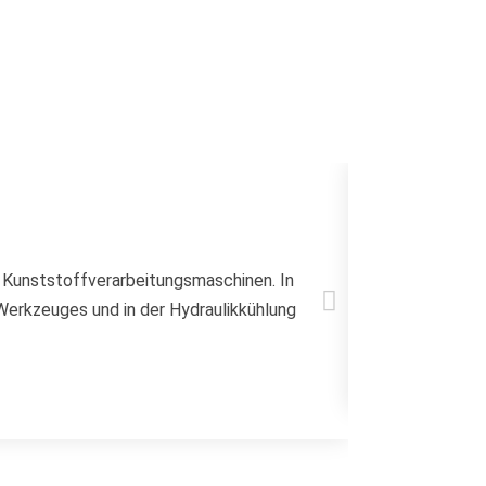
Verpackun
 Kunststoffverarbeitungsmaschinen. In
Kühlung und T
erkzeuges und in der Hydraulikkühlung
Kunststoffbla
mehr erfah