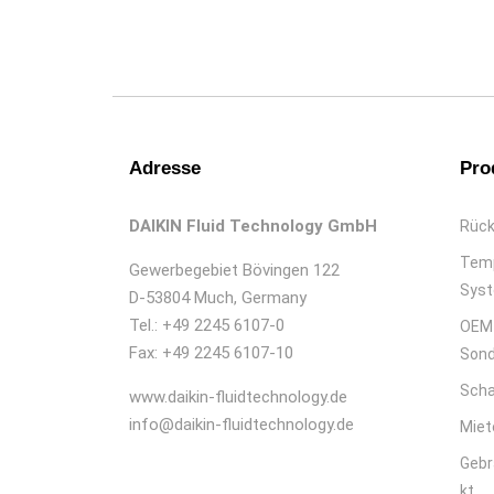
Adresse
Pro
DAIKIN Fluid Technology GmbH
Rück
Temp
Gewerbegebiet Bövingen 122
Sys
D-53804 Much, Germany
Tel.: +49 2245 6107-0
OEM 
Fax: +49 2245 6107-10
Sond
Scha
www.daikin-fluidtechnology.de
info@daikin-fluidtechnology.de
Miet
Geb
kt