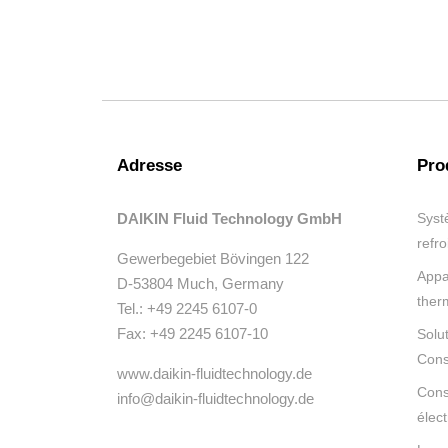
Adresse
Pro
DAIKIN Fluid Technology GmbH
Syst
refr
Gewerbegebiet Bövingen 122
Appa
D-53804 Much, Germany
ther
Tel.: +49 2245 6107-0
Fax: +49 2245 6107-10
Solu
Cons
www.daikin-fluidtechnology.de
Cons
info@daikin-fluidtechnology.de
élec