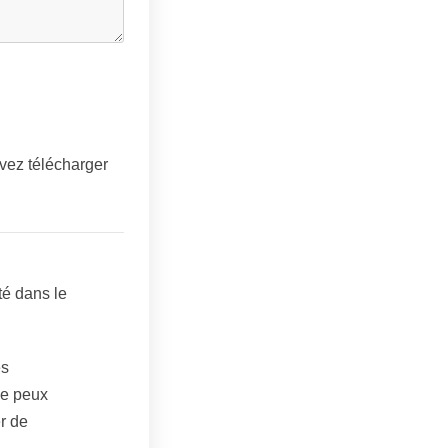
uvez télécharger
té dans le
es
Je peux
r de